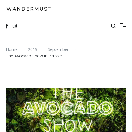
Skip
to
content
A students' travel magazine
Wandermust
Home
2019
September
The Avocado Show in Brussel