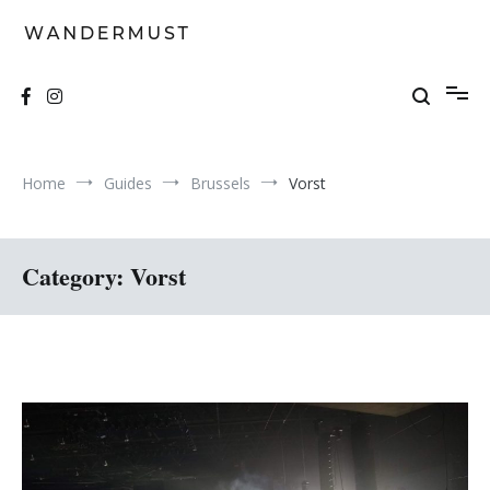
Skip
to
content
A students' travel magazine
Wandermust
Home
Guides
Brussels
Vorst
Category:
Vorst