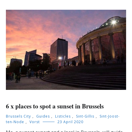
6 x places to spot a sunset in Brussels
Brussels City
,
Guides
,
Listicles
,
Sint-Gillis
,
Sint-Joost-
ten-Node
,
Vorst
23 April 2020