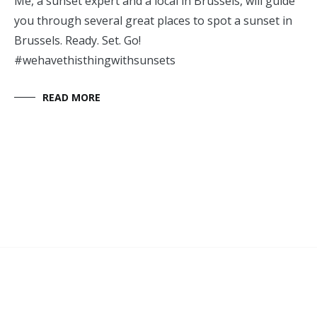
Me, a sunset expert and a local in Brussels, will guide
you through several great places to spot a sunset in
Brussels. Ready. Set. Go!
#wehavethisthingwithsunsets
READ MORE