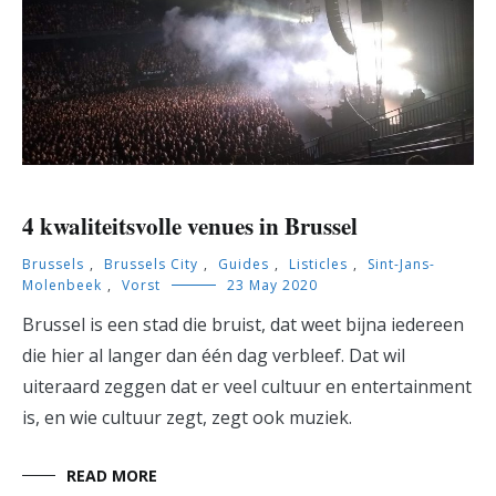
4 kwaliteitsvolle venues in Brussel
Brussels
,
Brussels City
,
Guides
,
Listicles
,
Sint-Jans-
Molenbeek
,
Vorst
23 May 2020
Brussel is een stad die bruist, dat weet bijna iedereen
die hier al langer dan één dag verbleef. Dat wil
uiteraard zeggen dat er veel cultuur en entertainment
is, en wie cultuur zegt, zegt ook muziek.
READ MORE