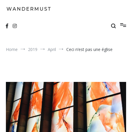
Skip
to
content
A students' travel magazine
Wandermust
Home
2019
April
Ceci n’est pas une église