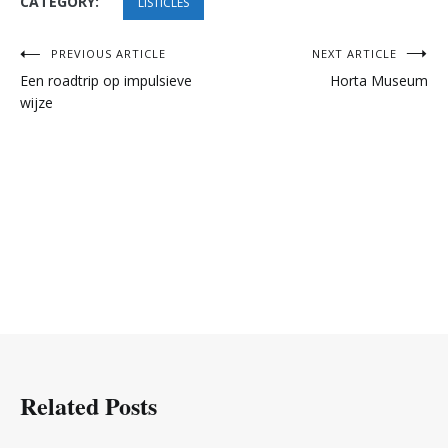
CATEGORY:
LISTICLES
Post
PREVIOUS ARTICLE
NEXT ARTICLE
Een roadtrip op impulsieve
Horta Museum
navigation
wijze
Related Posts