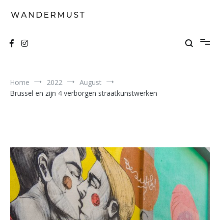
Skip
to
content
A students' travel magazine
Wandermust
Home
2022
August
Brussel en zijn 4 verborgen straatkunstwerken