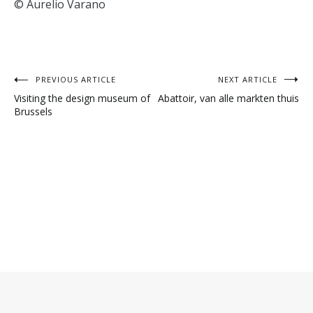
© Aurelio Varano
Post
PREVIOUS ARTICLE
NEXT ARTICLE
Visiting the design museum of
Abattoir, van alle markten thuis
navigation
Brussels