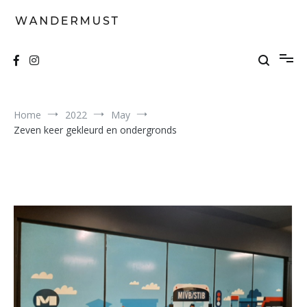
Skip
to
content
A students' travel magazine
Wandermust
Home
2022
May
Zeven keer gekleurd en ondergronds