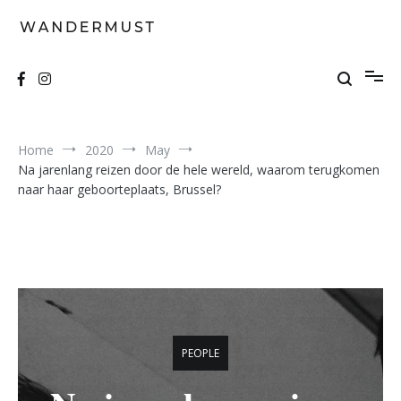
Skip
to
content
A students' travel magazine
Wandermust
Home
2020
May
Na jarenlang reizen door de hele wereld, waarom terugkomen
naar haar geboorteplaats, Brussel?
PEOPLE