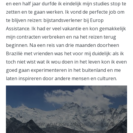
en een half jaar durfde ik eindelijk mijn studies stop te
zetten en te gaan werken. Ik vond de perfecte job om
te blijven reizen: bijstandsverlener bij Europ
Assistance. Ik had er veel vakantie en kon gemakkelijk
mijn contracten verbreken en na het reizen terug
beginnen. Na een reis van drie maanden doorheen
Brazilië met vrienden was het voor mij duidelijk: als ik
toch niet wist wat ik wou doen in het leven kon ik even
goed gaan experimenteren in het buitenland en me
laten inspireren door andere mensen en culturen.
“If you wonder what goes through a hiker’s head
at that specific moment “14 days to go, I am not