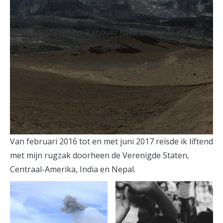
even halfway, fuck this, never again”
What I think now “I should have looked at my feet
less”
–
Aurélie Hennebert
, Nepal
Van februari 2016 tot en met juni 2017 reisde ik liftend
met mijn rugzak doorheen de Verenigde Staten,
Centraal-Amerika, India en Nepal.