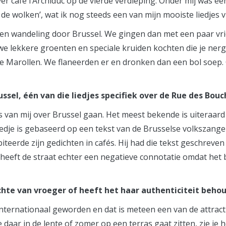
ver café l’Archiduc op de vierde verdieping. Onder mij was
 de wolken’, wat ik nog steeds een van mijn mooiste liedjes v
een wandeling door Brussel. We gingen dan met een paar vri
e lekkere groenten en speciale kruiden kochten die je ner
 de Marollen. We flaneerden er en dronken dan een bol soep.
ssel, één van die liedjes specifiek over de Rue des Bou
es van mij over Brussel gaan. Het meest bekende is uiteraard mi
iedje is gebaseerd op een tekst van de Brusselse volkszange
iteerde zijn gedichten in cafés. Hij had die tekst geschreve
eeft de straat echter een negatieve connotatie omdat het b
zichte van vroeger of heeft het haar authenticiteit beho
 internationaal geworden en dat is meteen een van de attracti
e daar in de lente of zomer op een terras gaat zitten, zie je