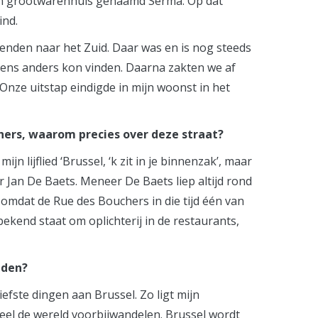
 een grootwarenhuis genaamd Serma. Op dat
ind.
enden naar het Zuid. Daar was en is nog steeds
gens anders kon vinden. Daarna zakten we af
 Onze uitstap eindigde in mijn woonst in het
chers, waarom precies over deze straat?
jn lijflied ‘Brussel, ‘k zit in je binnenzak’, maar
r Jan De Baets. Meneer De Baets liep altijd rond
n omdat de Rue des Bouchers in die tijd één van
ekend staat om oplichterij in de restaurants,
uden?
efste dingen aan Brussel. Zo ligt mijn
 heel de wereld voorbijwandelen. Brussel wordt