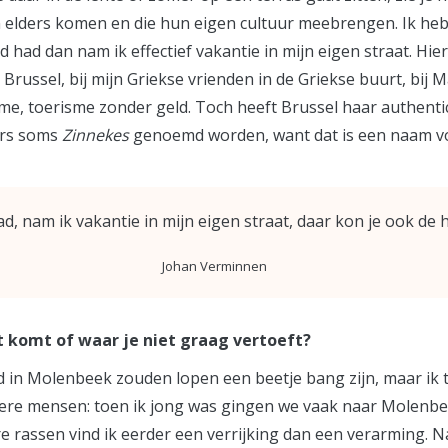
lders komen en die hun eigen cultuur meebrengen. Ik heb d
d had dan nam ik effectief vakantie in mijn eigen straat. Hie
Brussel, bij mijn Griekse vrienden in de Griekse buurt, bi
me, toerisme zonder geld. Toch heeft Brussel haar authentic
aars soms
Zinnekes
genoemd worden, want dat is een naam vo
ad, nam ik vakantie in mijn eigen straat, daar kon je ook de h
Johan Verminnen
iet komt of waar je niet graag vertoeft?
 in Molenbeek zouden lopen een beetje bang zijn, maar ik tre
andere mensen: toen ik jong was gingen we vaak naar Molen
rassen vind ik eerder een verrijking dan een verarming. Natuu