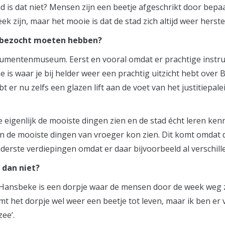
ad is dat niet? Mensen zijn een beetje afgeschrikt door bep
 zijn, maar het mooie is dat de stad zich altijd weer herste
s bezocht moeten hebben?
nstrumentenmuseum. Eerst en vooral omdat er prachtige inst
is waar je bij helder weer een prachtig uitzicht hebt over Br
bt er nu zelfs een glazen lift aan de voet van het justitiepal
e eigenlijk de mooiste dingen zien en de stad écht leren ke
n de mooiste dingen van vroeger kon zien. Dit komt omdat
onderste verdiepingen omdat er daar bijvoorbeeld al verschill
 dan niet?
Hansbeke is een dorpje waar de mensen door de week weg z
mt het dorpje wel weer een beetje tot leven, maar ik ben er
zee’.