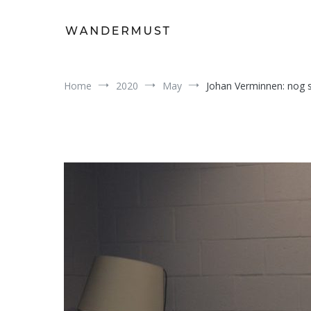
Skip
to
content
A students' travel magazine
Wandermust
Home
2020
May
Johan Verminnen: nog s