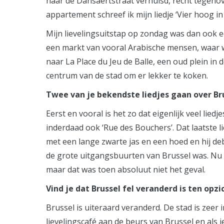
naar de Dansaertstraat verhuisd, recht tegeno
appartement schreef ik mijn liedje ‘Vier hoog in
Mijn lievelingsuitstap op zondag was dan ook 
een markt van vooral Arabische mensen, waar w
naar La Place du Jeu de Balle, een oud plein in
centrum van de stad om er lekker te koken.
Twee van je bekendste liedjes gaan over Bru
Eerst en vooral is het zo dat eigenlijk veel liedj
inderdaad ook ‘Rue des Bouchers’. Dat laatste l
met een lange zwarte jas en een hoed en hij deb
de grote uitgangsbuurten van Brussel was. Nu h
maar dat was toen absoluut niet het geval.
Vind je dat Brussel fel veranderd is ten op
Brussel is uiteraard veranderd. De stad is zeer
lievelingscafé aan de beurs van Brussel en als j