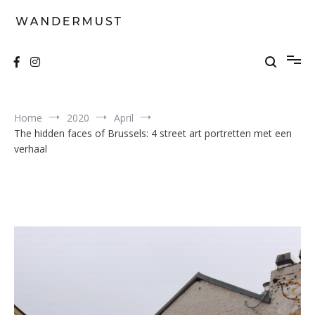
Skip
to
content
A students' travel magazine
Wandermust
Home
2020
April
The hidden faces of Brussels: 4 street art portretten met een
verhaal