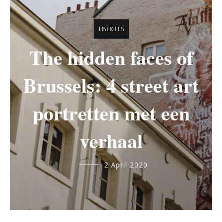
LISTICLES
The hidden faces of
Brussels: 4 street art
portretten met een
verhaal
marie.bergmans@student.ehb.be
2 April 2020