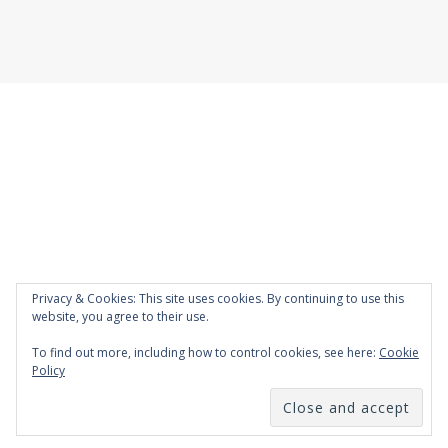
Privacy & Cookies: This site uses cookies. By continuing to use this
website, you agree to their use.
To find out more, including how to control cookies, see here:
Cookie
Policy
Copyright 2026 Wandermust -
Erasmushogeschool Brussel
Bachelor Toerisme- & Recreatiemanagement -