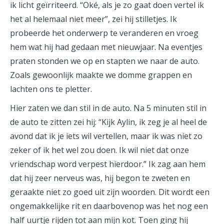
ik licht geïrriteerd. “Oké, als je zo gaat doen vertel ik
het al helemaal niet meer”, zei hij stilletjes. Ik
probeerde het onderwerp te veranderen en vroeg
hem wat hij had gedaan met nieuwjaar. Na eventjes
praten stonden we op en stapten we naar de auto.
Zoals gewoonlijk maakte we domme grappen en
lachten ons te pletter.
Hier zaten we dan stil in de auto. Na 5 minuten stil in
de auto te zitten zei hij: “Kijk Aylin, ik zeg je al heel de
avond dat ik je iets wil vertellen, maar ik was niet zo
zeker of ik het wel zou doen. Ik wil niet dat onze
vriendschap word verpest hierdoor.” Ik zag aan hem
dat hij zeer nerveus was, hij begon te zweten en
geraakte niet zo goed uit zijn woorden. Dit wordt een
ongemakkelijke rit en daarbovenop was het nog een
half uurtje rijden tot aan mijn kot. Toen ging hij