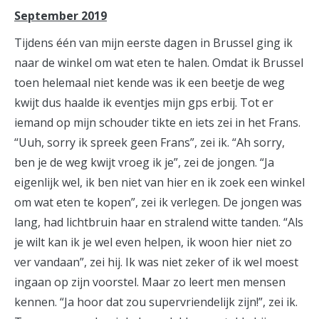
September 2019
Tijdens één van mijn eerste dagen in Brussel ging ik
naar de winkel om wat eten te halen. Omdat ik Brussel
toen helemaal niet kende was ik een beetje de weg
kwijt dus haalde ik eventjes mijn gps erbij. Tot er
iemand op mijn schouder tikte en iets zei in het Frans.
“Uuh, sorry ik spreek geen Frans”, zei ik. “Ah sorry,
ben je de weg kwijt vroeg ik je”, zei de jongen. “Ja
eigenlijk wel, ik ben niet van hier en ik zoek een winkel
om wat eten te kopen”, zei ik verlegen. De jongen was
lang, had lichtbruin haar en stralend witte tanden. “Als
je wilt kan ik je wel even helpen, ik woon hier niet zo
ver vandaan”, zei hij. Ik was niet zeker of ik wel moest
ingaan op zijn voorstel. Maar zo leert men mensen
kennen. “Ja hoor dat zou supervriendelijk zijn!”, zei ik.