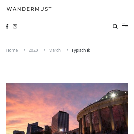
Skip
to
content
A students' travel magazine
Wandermust
Home
2020
March
Typisch ik