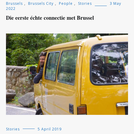
Brussels
,
Brussels City
,
People
,
Stories
3 May
2022
Die eerste échte connectie met Brussel
Stories
5 April 2019