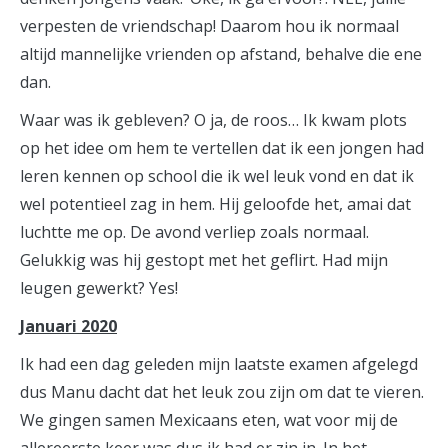
verpesten de vriendschap! Daarom hou ik normaal
altijd mannelijke vrienden op afstand, behalve die ene
dan.
Waar was ik gebleven? O ja, de roos… Ik kwam plots
op het idee om hem te vertellen dat ik een jongen had
leren kennen op school die ik wel leuk vond en dat ik
wel potentieel zag in hem. Hij geloofde het, amai dat
luchtte me op. De avond verliep zoals normaal.
Gelukkig was hij gestopt met het geflirt. Had mijn
leugen gewerkt? Yes!
Januari 2020
Ik had een dag geleden mijn laatste examen afgelegd
dus Manu dacht dat het leuk zou zijn om dat te vieren.
We gingen samen Mexicaans eten, wat voor mij de
allereerste keer was dus ik had er zin in. In het