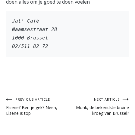
doen alles om je goed te doen voelen
Jat’ Café 
Naamsestraat 28
1000 Brussel
02/511 82 72
Post
PREVIOUS ARTICLE
NEXT ARTICLE
Elsene? Ben je gek? Neen,
Monk, de bekendste bruine
navigation
Elsene is top!
kroeg van Brussel?