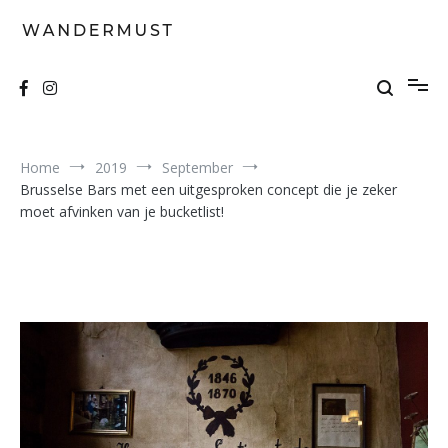
Skip
to
content
A students' travel magazine
Wandermust
Home
2019
September
Brusselse Bars met een uitgesproken concept die je zeker
moet afvinken van je bucketlist!