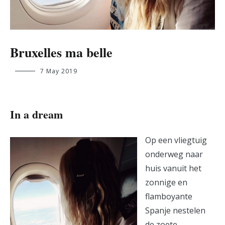
Bruxelles ma belle
britt.holvoet@student.ehb.be
7 May 2019
In a dream
Op een vliegtuig
onderweg naar
huis vanuit het
zonnige en
flamboyante
Spanje nestelen
de zoete