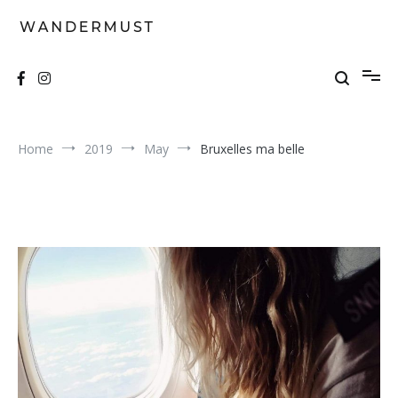
Skip
to
content
A students' travel magazine
Wandermust
Home
2019
May
Bruxelles ma belle