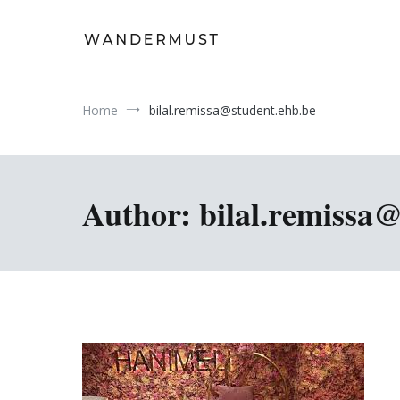
Skip
to
content
A students' travel magazine
Wandermust
Home
bilal.remissa@student.ehb.be
Author:
bilal.remissa